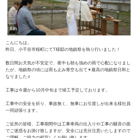
こんにちは。
昨日、小千谷市桜町にてT様邸の地鎮祭を執り行いました！
​数日間お天気が不安定で、夜中も朝も強めの雨で心配になりまし
たが、地鎮祭の頃には雨も止み青空も出て☀最高の地鎮祭日和と
なりました♬
工事は今週から10月中旬まで竣工予定しております。
工事中の安全を祈り、事故無く、無事にお引渡しが出来る様社員
一同頑張ります。
ご近所の皆様、工事期間中は工事車両の出入りや工事の騒音の面
でご迷惑をお掛け致しますが、安全には充分注意いたしますので
ご理解、ご協力の程宜しくお願い致します。