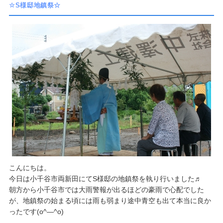
☆S様邸地鎮祭☆
こんにちは。
​今日は小千谷市両新田にてS様邸の地鎮祭を執り行いました♬
​朝方から小千谷市では大雨警報が出るほどの豪雨で心配でした
が、地鎮祭の始まる頃には雨も弱まり途中青空も出て本当に良か
ったです(o^―^o)