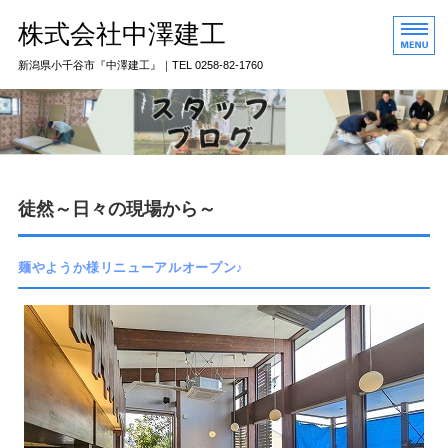
株式会社中澤建工
新潟県小千谷市『中澤建工』｜TEL 0258-82-1760
トップページ
私たちのこだわり
骨太構造とは
徒然～日々の現場から～
中澤建工のおすすめ
麺やようか様リニューアルオープン♪
会社概要