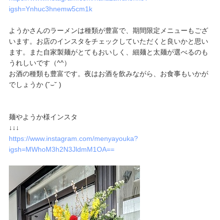
igsh=Ynhuc3hnemw5cm1k
ようかさんのラーメンは種類が豊富で、期間限定メニューもござ
います。お店のインスタをチェックしていただくと良いかと思い
ます。また自家製麺がとてもおいしく、細麺と太麺が選べるのも
うれしいです（^^）
お酒の種類も豊富です。夜はお酒を飲みながら、お食事もいかが
でしょうか (⁠˘⁠⌣⁠˘⁠ ⁠)
麺やようか様インスタ
↓↓↓
https://www.instagram.com/menyayouka?
igsh=MWhoM3h2N3JldmM1OA==