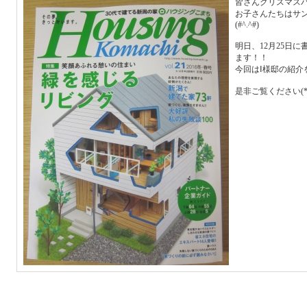
皆さんクリスマス
お子さんたちはサ
(#^.^#)
明日、12月25日に書
ます！！
今回はⅠ様邸の紹介
是非ご覧ください(*^