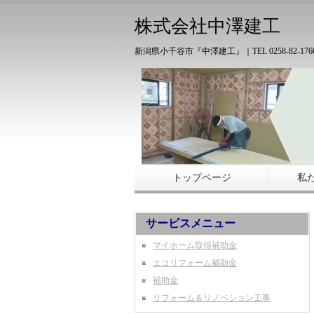
株式会社中澤建工
新潟県小千谷市『中澤建工』｜TEL 0258-82-176
トップページ
私
サービスメニュー
マイホーム取得補助金
エコリフォーム補助金
補助金
リフォーム＆リノベション工事