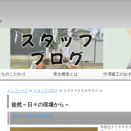
0
たちのこだわり
骨太構造とは
中澤建工のお
トップページ
≫
スタッフブログ
≫ ☆メリークリスマス☆ ≫
徒然～日々の現場から～
☆メリークリスマス☆
今日はクリスマス