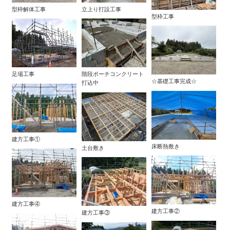
型枠解体工事
立上り打設工事
型枠工事
足場工事
階段ポーチコンクリート
☆基礎工事完成☆
打込中
建方工事①
床断熱敷き
土台敷き
建方工事④
建方工事②
建方工事③