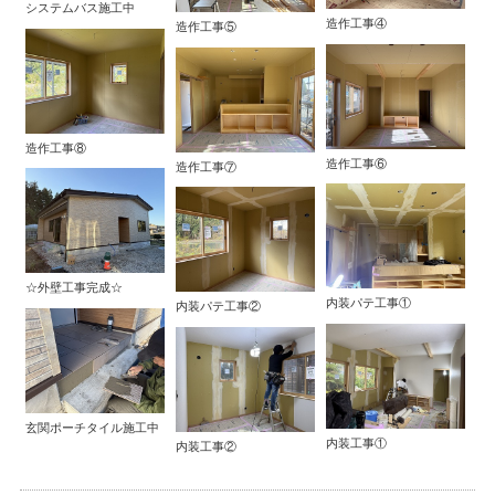
システムバス施工中
造作工事④
造作工事⑤
造作工事⑧
造作工事⑥
造作工事⑦
☆外壁工事完成☆
内装パテ工事①
内装パテ工事②
玄関ポーチタイル施工中
内装工事①
内装工事②