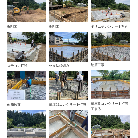
掘削①
掘削②
ポリエチレンシート敷き
配筋工事
ステコン打設
外周型枠組み
耐圧盤コンクリート打設
配筋検査
耐圧盤コンクリート打設
工事②