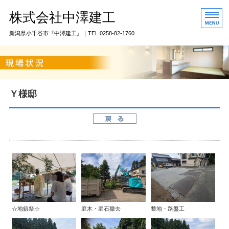
株式会社中澤建工
新潟県小千谷市『中澤建工』｜TEL 0258-82-1760
トップページ
私たちのこだわり
Ｙ様邸
骨太構造とは
中澤建工のおすすめ
会社概要
☆地鎮祭☆
庭木・庭石撤去
整地・路盤工